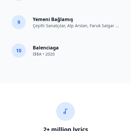
Yemeni Bağlamış
9
Çeşitli Sanatçılar
, Alp Arslan, Faruk Salgar • 2012
Balenciaga
10
I$$A • 2020
2+ million lyrics