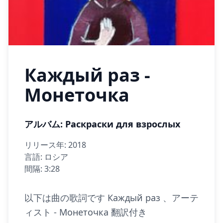
Каждый раз -
Монеточка
アルバム: Раскраски для взрослых
リリース年: 2018
言語: ロシア
間隔: 3:28
以下は曲の歌詞です Каждый раз 、アーテ
ィスト - Монеточка 翻訳付き