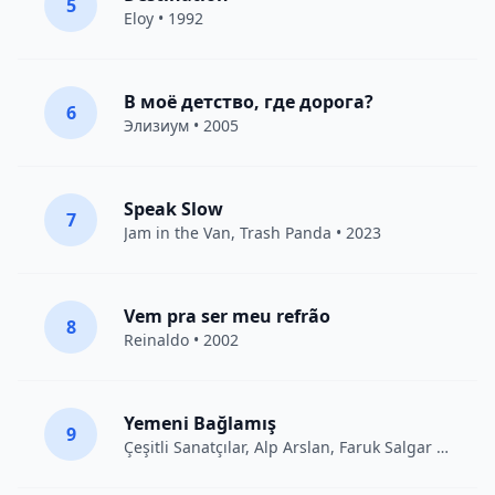
5
Eloy
• 1992
В моё детство, где дорога?
6
Элизиум
• 2005
Speak Slow
7
Jam in the Van
, Trash Panda • 2023
Vem pra ser meu refrão
8
Reinaldo • 2002
Yemeni Bağlamış
9
Çeşitli Sanatçılar
, Alp Arslan, Faruk Salgar • 2012