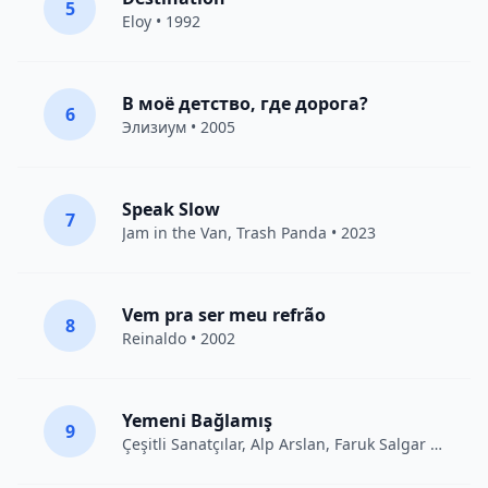
5
Eloy
• 1992
В моё детство, где дорога?
6
Элизиум
• 2005
Speak Slow
7
Jam in the Van
, Trash Panda • 2023
Vem pra ser meu refrão
8
Reinaldo • 2002
Yemeni Bağlamış
9
Çeşitli Sanatçılar
, Alp Arslan, Faruk Salgar • 2012