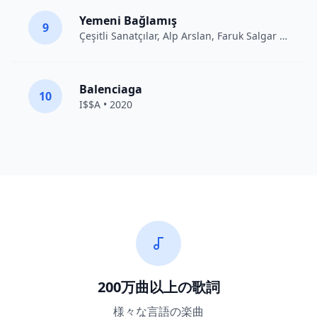
Yemeni Bağlamış
9
Çeşitli Sanatçılar
, Alp Arslan, Faruk Salgar • 2012
Balenciaga
10
I$$A • 2020
200万曲以上の歌詞
様々な言語の楽曲