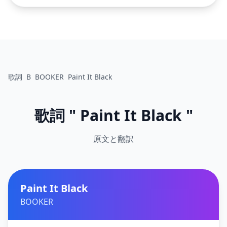
歌詞
B
BOOKER
Paint It Black
歌詞 " Paint It Black "
原文と翻訳
Paint It Black
BOOKER