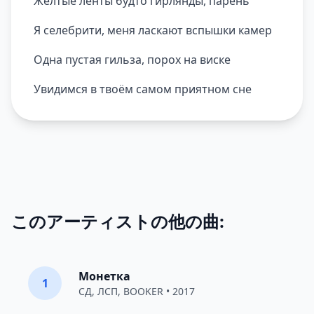
Желтые ленты будто гирлянды, парень
Я селебрити, меня ласкают вспышки камер
Одна пустая гильза, порох на виске
Увидимся в твоём самом приятном сне
このアーティストの他の曲:
Монетка
1
СД
,
ЛСП
,
BOOKER
• 2017