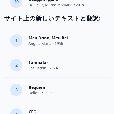
20
BOOKER
,
Mozee Montana
• 2018
サイト上の新しいテキストと翻訳:
Meu Dono, Meu Rei
1
Angela Maria • 1956
Lambalar
2
Ece Seçkin
• 2024
Requiem
3
Delight
• 2023
CEO