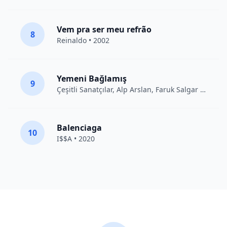
Vem pra ser meu refrão
8
Reinaldo • 2002
Yemeni Bağlamış
9
Çeşitli Sanatçılar
, Alp Arslan, Faruk Salgar • 2012
Balenciaga
10
I$$A • 2020