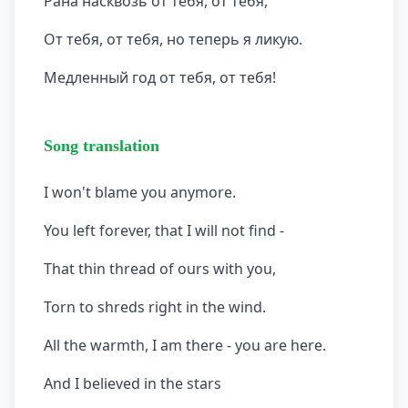
Рана насквозь от тебя, от тебя,
От тебя, от тебя, но теперь я ликую.
Медленный год от тебя, от тебя!
Song translation
I won't blame you anymore.
You left forever, that I will not find -
That thin thread of ours with you,
Torn to shreds right in the wind.
All the warmth, I am there - you are here.
And I believed in the stars