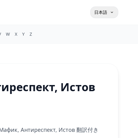
日本語
V
W
X
Y
Z
иреспект, Истов
к, Антиреспект, Истов 翻訳付き