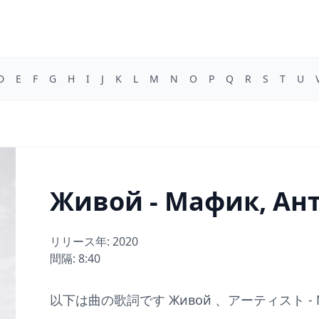
D
E
F
G
H
I
J
K
L
M
N
O
P
Q
R
S
T
U
Живой - Мафик, Ант
リリース年: 2020
間隔: 8:40
以下は曲の歌詞です Живой 、アーティスト - Мафи