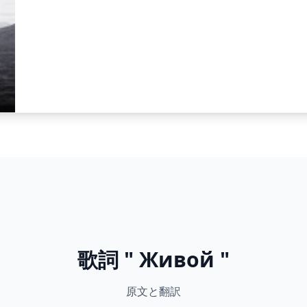
歌詞 " Живой "
原文と翻訳