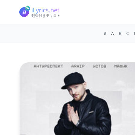
iLyrics.net
翻訳付きテキスト
#
A
B
C