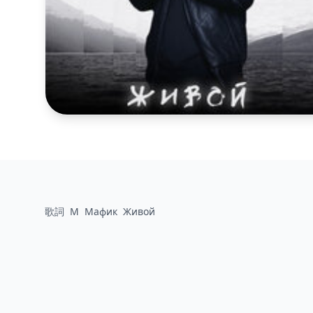
歌詞
М
Мафик
Живой